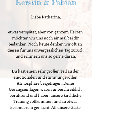
Kerstin & Fabian
Liebe Katharina,
etwas verspätet, aber von ganzem Herzen 
möchten wir uns noch einmal bei dir 
bedanken. Noch heute denken wir oft an 
diesen für uns unvergesslichen Tag zurück 
und erinnern uns so gerne daran.
Du hast einen sehr großen Teil zu der 
emotionalen und stimmungsvollen 
Atmosphäre beigetragen. Deine 
Gesangseinlagen waren unbeschreiblich 
berührend und haben unsere kirchliche 
Trauung vollkommen und zu etwas 
Besonderem gemacht. All unsere Gäste 
waren auch sehr begeistert. Danke für alles 
und wir hoffen, du machst weiterhin ganz 
viele Paare glücklich, genauso wie uns! 