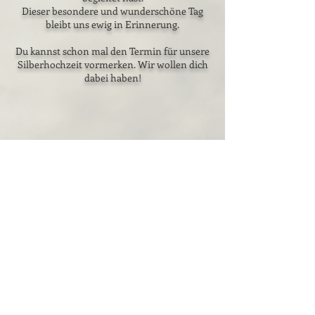
Dieser besondere und wunderschöne Tag
bleibt uns ewig in Erinnerung.
Du kannst schon mal den Termin für unsere
Silberhochzeit vormerken. Wir wollen dich
dabei haben!